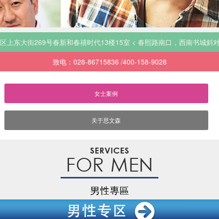
上东大街269号春新和春禧时代13楼15室 < 春熙路南口，西南书城斜
致电：028-86715836 /400-158-9028
女士案例
关于思文森