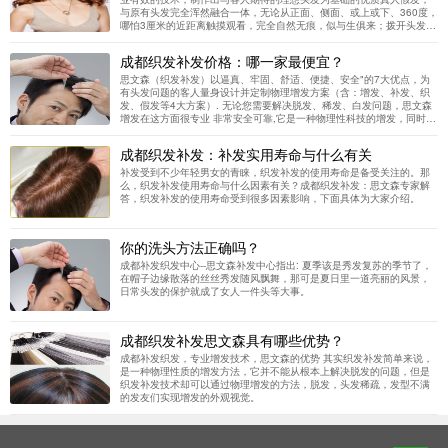
与原有头发完全浑然融合一体，无论从正面、侧面、或上或下、360度，
哪怕3厘米的近距离触摸观看，完全自然无痕，似与生俱来；拨开头发，
肉眼根本无法辨认出与原有头发的区别，而且还可以任意洗染吹烫来塑
造喜爱的自然形象。 生物蛋白 思文森自然增发技术，以进口美国原产生
成都织发补发价格：哪一家最便宜？
物蛋白胶片与生物蛋白胶液，完全保障使用效果。
思文森（织发补发）以逼真、牢固、舒适、便捷、安全"的7大优点，为
有头发问题的客人量身设计并定制物理增发方案（含：增发、补发、织
发、假发等4大方案）. 无论您需要解决脱发、稀发、白发问题，思文森
增发在这方面很专业 非常安全可靠,它是一种物理性科技的增发，同时思
文森增发不需要你花费大量的金钱和时间，就能够带来满意的效果。思
文森增发是100%真人发 、逼真、牢固、舒适、便捷，自然，逼真，洗
成都织发补发：补发实用寿命与什么有关
澡 游泳都不怕， 打架不怕老婆揪头，思文森补发价格实惠最低，量身定
做补发织发产品。最好的还有这一条，免费售后质量保证，使用效果很
补发受到不少年轻男女的青睐，织发补发的使用寿命是备受关注的。那
好。为以下头发困扰者提供服务生理性脱发、病理性脱发、心理性少
么，织发补发使用寿命与什么因素有关？成都织发补发：思文森专家解
发、生理性白发、脂溢性脱发、产后脱发、全秃、片秃、谢顶、疤痕、
答，织发补发的使用寿命受到很多因素影响，下面具体为大家介绍。
头发稀少、斑秃、前额高秃、白发……等。 思文森采用HRT健康物理增
发技术，能让您快速有效的告别脱发形象、告别心理压力、重拾自信、
享受快乐的健康。
你的洗头方法正确吗？
成都补发织发中心--思文森补发中心指出: 夏季该是秀发复苏的季节了，
在帽子边缘散落的丝丝秀发随风飘舞，那可是夏日里一道亮丽的风景，
日常头发的保护就成了女人一件头等大事。
成都织发补发思文森具有哪些优势？
成都补发织发，专业增发技术，思文森的优势 其实织发补发简单来说，
是一种物理性质的增发方法，它并不能从根本上解决脱发的问题，但是
织发补发技术却可以通过物理增发的方法，脱发，头发稀疏，发型不满
的发友们实现增发的外观视觉。