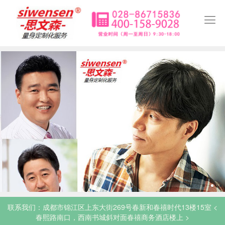

士
联系我们：成都市锦江区上东大街269号春新和春禧时代13楼15室 <
春熙路南口，西南书城斜对面春禧商务酒店楼上 >