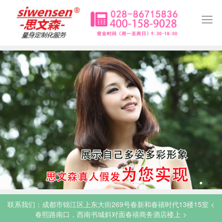

图2
联系我们：成都市锦江区上东大街269号春新和春禧时代13楼15室 <
春熙路南口，西南书城斜对面春禧商务酒店楼上 >