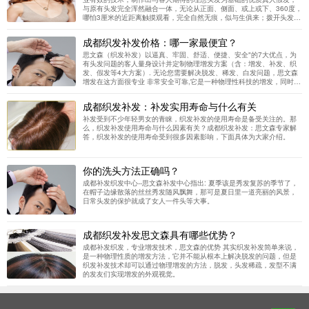
与原有头发完全浑然融合一体，无论从正面、侧面、或上或下、360度，
哪怕3厘米的近距离触摸观看，完全自然无痕，似与生俱来；拨开头发，
肉眼根本无法辨认出与原有头发的区别，而且还可以任意洗染吹烫来塑
造喜爱的自然形象。 生物蛋白 思文森自然增发技术，以进口美国原产生
成都织发补发价格：哪一家最便宜？
物蛋白胶片与生物蛋白胶液，完全保障使用效果。
思文森（织发补发）以逼真、牢固、舒适、便捷、安全"的7大优点，为
有头发问题的客人量身设计并定制物理增发方案（含：增发、补发、织
发、假发等4大方案）. 无论您需要解决脱发、稀发、白发问题，思文森
增发在这方面很专业 非常安全可靠,它是一种物理性科技的增发，同时思
文森增发不需要你花费大量的金钱和时间，就能够带来满意的效果。思
文森增发是100%真人发 、逼真、牢固、舒适、便捷，自然，逼真，洗
成都织发补发：补发实用寿命与什么有关
澡 游泳都不怕， 打架不怕老婆揪头，思文森补发价格实惠最低，量身定
做补发织发产品。最好的还有这一条，免费售后质量保证，使用效果很
补发受到不少年轻男女的青睐，织发补发的使用寿命是备受关注的。那
好。为以下头发困扰者提供服务生理性脱发、病理性脱发、心理性少
么，织发补发使用寿命与什么因素有关？成都织发补发：思文森专家解
发、生理性白发、脂溢性脱发、产后脱发、全秃、片秃、谢顶、疤痕、
答，织发补发的使用寿命受到很多因素影响，下面具体为大家介绍。
头发稀少、斑秃、前额高秃、白发……等。 思文森采用HRT健康物理增
发技术，能让您快速有效的告别脱发形象、告别心理压力、重拾自信、
享受快乐的健康。
你的洗头方法正确吗？
成都补发织发中心--思文森补发中心指出: 夏季该是秀发复苏的季节了，
在帽子边缘散落的丝丝秀发随风飘舞，那可是夏日里一道亮丽的风景，
日常头发的保护就成了女人一件头等大事。
成都织发补发思文森具有哪些优势？
成都补发织发，专业增发技术，思文森的优势 其实织发补发简单来说，
是一种物理性质的增发方法，它并不能从根本上解决脱发的问题，但是
织发补发技术却可以通过物理增发的方法，脱发，头发稀疏，发型不满
的发友们实现增发的外观视觉。